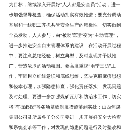
为目标，继续深入开展好“人人都是安全员”活动，进一
步加强督导检查，确保活动扎实有效推进；要充分调动
基层和一线职工齐抓共管安全生产的积极性，切实做到
全员发动，人人参与，由“被动管理”变为“主动管理”，
进一步推进安全自主管理体系的建设；在活动开展过程
中，要注意总结经验，树立典型，及时发现并予以推
广，营造浓厚的活动氛围。要高度重视“雨季三防”工
作，牢固树立红线意识和底线思维，坚决克服麻痹思想
和侥幸心理，加强隐患排查，强化责任落实，发现问题
及时处理。要进一步加强煤矿瓦斯和防治水工作，切实
将“有掘必探”等各项基础制度措施落到实处；山西焦煤
集团公司及所属各子分公司要进一步开展好安全大检查
和系统会诊等工作，对发现的隐患问题进行及时整改和