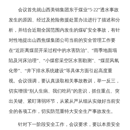
会议首先就山西美锦集团东于煤业“5·22”透水事故
发生的原因、经过及抢险救援处置办法进行了描述和分
析，并结合近期全国范围内发生的煤矿安全事故，有针
对性地提出山西焦煤集团公司当前的安全管理工作要
在“近距离煤层开采过程中的水害防治”、“雨季地面塌
陷及河床治理”、“小煤窑采空区水害勘测”、“煤层风氧
化带”、“井下排水系统建设”等具体方面引起高度重
视。会议强调，要认真汲取相关事故教训，举一反三，
切实增强“别人生病、我们吃药”的意识，抓住重点、突
出关键、紧盯薄弱环节，从紧从严从细从实做好当前安
全的各项工作，切实防范重特大安全生产事故发生。
针对下一阶段安全工作，会议要求，要以本质安全