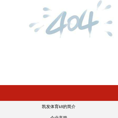
凯发体育k8的简介
企业高管