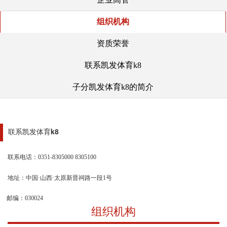
组织机构
资质荣誉
联系凯发体育k8
子分凯发体育k8的简介
联系凯发体育k8
联系电话：0351-8305000 8305100
地址：中国·山西·太原新晋祠路一段1号
邮编：030024
组织机构