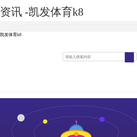
资讯 -凯发体育k8
凯发体育k8