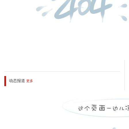
动态报道
更多