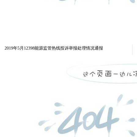
2019年5月12398能源监管热线投诉举报处理情况通报