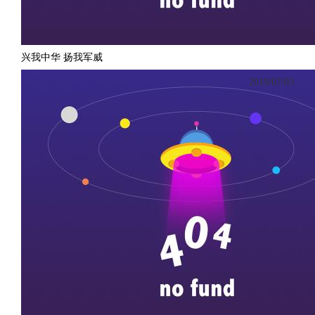
兴我中华 扬我军威
2019/07/03