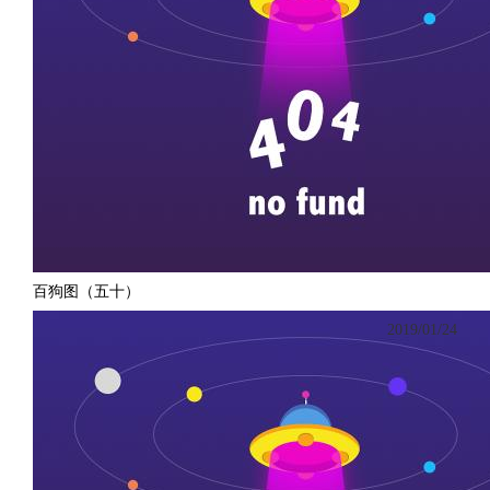
百狗图（五十）
2019/01/24