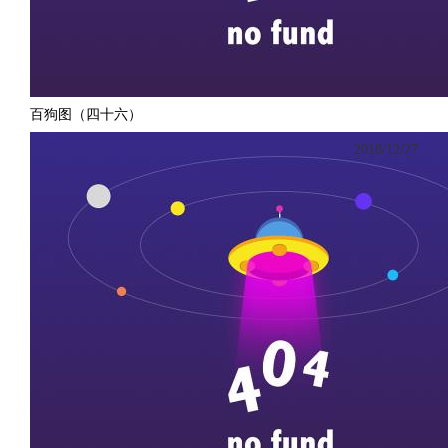
百狗图（四十六）
2018/12/27