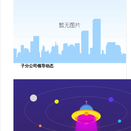
子分公司领导动态