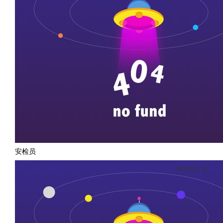
安检员
2019/01/31