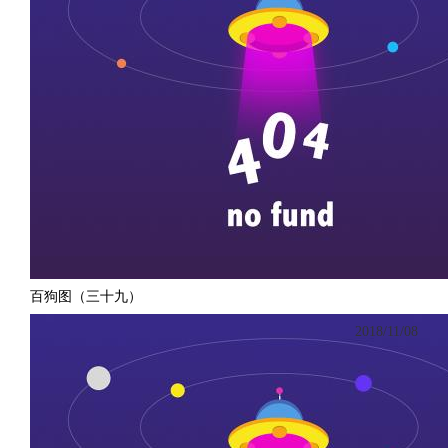
百狗图（三十九）
2018/11/08