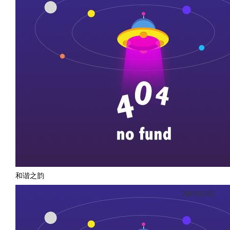
和谐之韵
2019/02/02