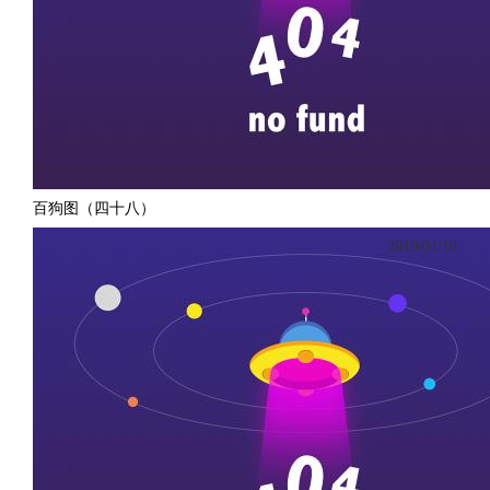
百狗图（四十八）
2019/01/10