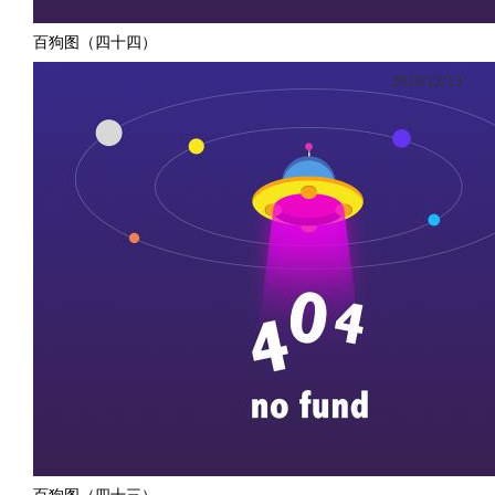
百狗图（四十四）
2018/12/13