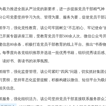
为着力推进全面从严治党的新要求，进一步提振党员干部精气神
分公司党委坚持学习为先、管理为重、服务为要，促使党员干部
抓学习，强化党性教育。该公司牢固树立“不忘初心、牢记使命”
已开展专题讲座三期，受教育党员干部500余人次。微信公众号
建信息80余条，积极打造党员干部教育的线上平台。推出“书香
，每季度向各党组织推荐并选送一批优秀书籍，组织优秀读后感、
、读好书、善读书的浓厚氛围。
抓细节，强化监督管理。该公司紧盯“四风”问题，切实抓好集团
习贯彻，坚持常态化监督提醒，积极构建以微信、短信平台为载
相关信息。
抓服务，强化组织活力。该公司坚持党员干部直接联系服务群众工