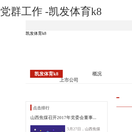
党群工作 -凯发体育k8
凯发体育k8
凯发体育k8
概况
上市公司
点击排行
山西焦煤召开2017年党委会董事...
5月27日，山西焦煤