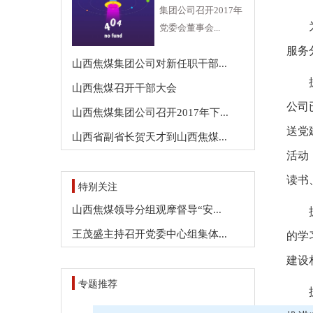
集团公司召开2017年
党委会董事会...
服务
山西焦煤集团公司对新任职干部...
山西焦煤召开干部大会
公司
山西焦煤集团公司召开2017年下...
送党
山西省副省长贺天才到山西焦煤...
活动
读书
特别关注
山西焦煤领导分组观摩督导“安...
王茂盛主持召开党委中心组集体...
的学
建设
专题推荐