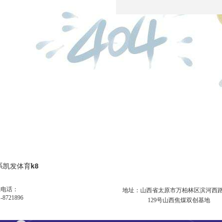
系凯发体育k8
系电话：
地址：山西省太原市万柏林区滨河西
-8721896
129号山西焦煤双创基地