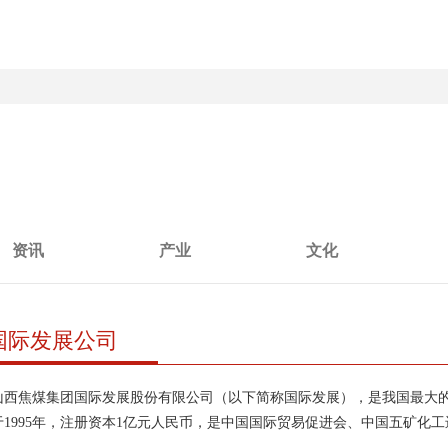
资讯
产业
文化
国际发展公司
山西焦煤集团国际发展股份有限公司（以下简称国际发展），是我国最大
于1995年，注册资本1亿元人民币，是中国国际贸易促进会、中国五矿化