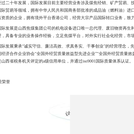
经过二十年发展，国际发展目前主要经营业务涉及煤焦经销、矿产贸易、
国际贸易等领域，拥有中华人民共和国商务部批准的成品油（燃料油）进
该资质的企业，拥有境外平台香港公司，经营大宗产品国际转口业务，致
国际发展是山西焦煤集团公司的机电设备进口唯一总代理、废旧物资再生
理，具备专业的业务操作经验，立足焦煤平台，对外实行社会化经营，市
国际发展秉承“诚实守信、廉洁高效、求真务实、干事创业”的经营理念，先
易经济合作企业协会“全国外经贸质量效益型先进企业”“全国外经贸质量效
山西省税务机关评定的a级信用单位，并通过iso9001国际质量体系认证。
质荣誉