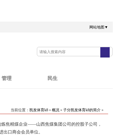
网站地图▼
管理
民生
当前位置：
凯发体育k8
»
概况
»
子分凯发体育k8的简介
»
的炼焦精煤企业——山西焦煤集团公司的控股子公司，
工进出口商会会员单位。