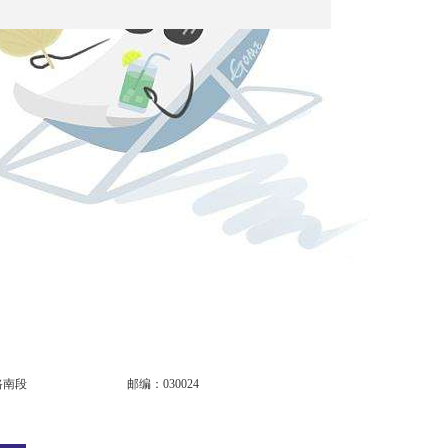
路南段
邮编：030024