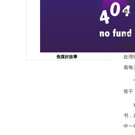
班组
规日
规文
条款
处理
焦煤好故事
着每
骨干
书，
中一