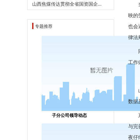
山西焦煤传达贯彻全省国资国企...
映的
专题推荐
也会
律法
工作
数据
子分公司领导动态
与完
夜仔