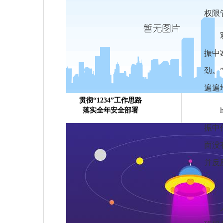
权限
振中
劲。
遍遍
贯彻“1234”工作思路
落实全年安全部署
振中
面没
并反