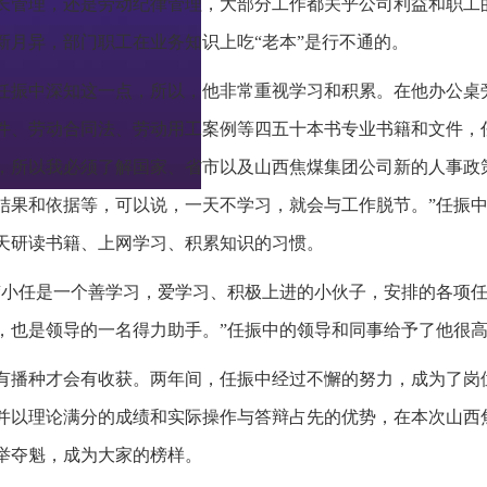
长管理，还是劳动纪律管理，大部分工作都关乎公司利益和职工
新月异，部门职工在业务知识上吃“老本”是行不通的。
任振中深知这一点，所以，他非常重视学习和积累。在他办公桌
件、劳动合同法、劳动用工案例等四五十本书专业书籍和文件，
，所以我必须了解国家、省市以及山西焦煤集团公司新的人事政
结果和依据等，可以说，一天不学习，就会与工作脱节。”任振
天研读书籍、上网学习、积累知识的习惯。
“小任是一个善学习，爱学习、积极上进的小伙子，安排的各项
，也是领导的一名得力助手。”任振中的领导和同事给予了他很
有播种才会有收获。两年间，任振中经过不懈的努力，成为了岗位
并以理论满分的成绩和实际操作与答辩占先的优势，在本次山西
举夺魁，成为大家的榜样。