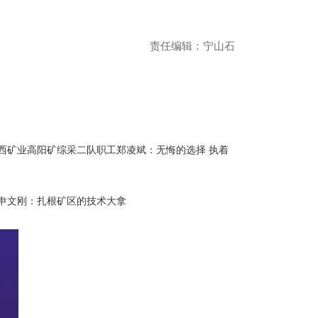
责任编辑：宁山石
西矿业高阳矿综采二队职工郑凌斌：无悔的选择 执着
申文刚：扎根矿区的技术大拿