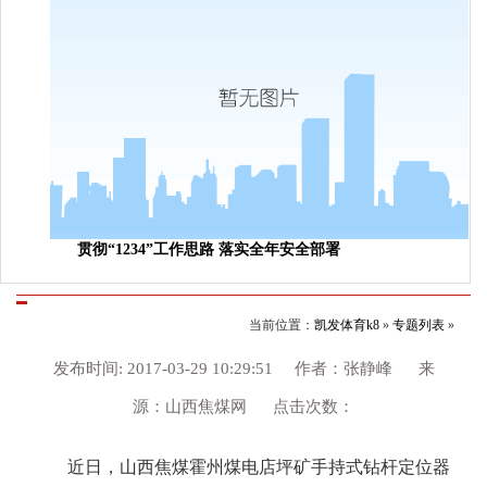
贯彻“1234”工作思路 落实全年安全部署
当前位置：
凯发体育k8
»
专题列表
»
发布时间: 2017-03-29 10:29:51 作者：张静峰 来
源：山西焦煤网 点击次数：
近日，山西焦煤霍州煤电店坪矿手持式钻杆定位器