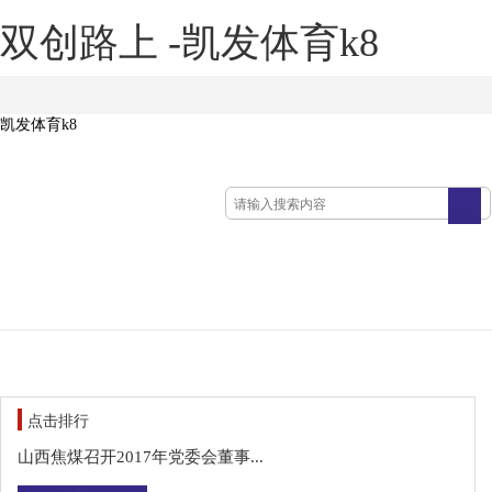
双创路上 -凯发体育k8
凯发体育k8
点击排行
山西焦煤召开2017年党委会董事...