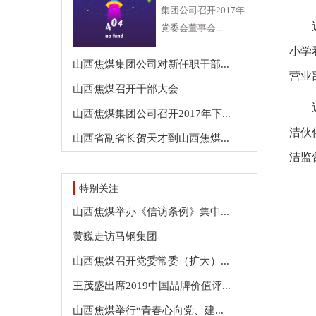
集团公司召开2017年
党委会董事会...
小学
山西焦煤集团公司对新任职干部...
营业
山西焦煤召开干部大会
山西焦煤集团公司召开2017年下...
洁伙
山西省副省长贺天才到山西焦煤...
洁监
特别关注
山西焦煤举办《信访条例》集中...
黄巍走访马钢集团
山西焦煤召开党委常委（扩大）...
王茂盛出席2019中国品牌价值评...
山西焦煤举行“青春心向党、建...