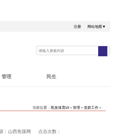
注册
网站地图▼
管理
民生
当前位置：
凯发体育k8
»
管理
»
党群工作
»
爱平 来源：山西焦煤网 点击次数：